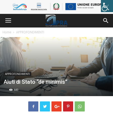
Skip
to
content
Home
APPROFONDIMENTI
APPROFONDIMENTI
Aiuti di Stato “de minimis”
643