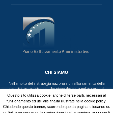
CHI SIAMO
Nell’ambito della strategia nazionale di rafforzamento della
capacità amministrativa, che viene descritta nell’Accordo di
partenariato per l’Italia 2014-2020, i piani di rafforzamento
Questo sito utilizza cookie, anche di terze parti, necessari al
amministrativo (PRA), rappresentano la risposta alle criticità
funzionamento ed utili alle finalità illustrate nella cookie policy.
evidenziate nel Position Paper per l’Italia del 2012 dalla
Chiudendo questo banner, scorrendo questa pagina, cliccando su
Commissione europea.
un link o proseguendo la navigazione in altra maniera, acconsenti