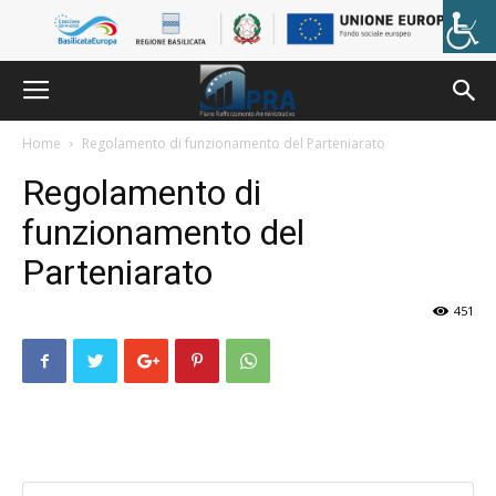
Skip
to
content
Home
Regolamento di funzionamento del Parteniarato
Regolamento di
funzionamento del
Parteniarato
451