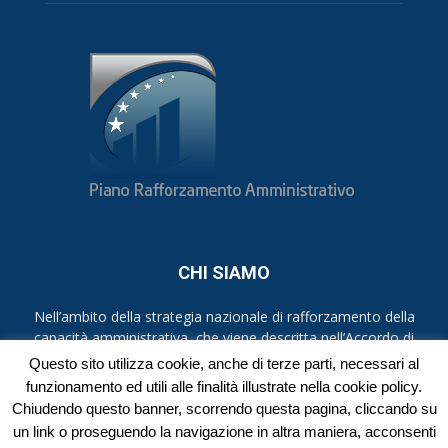
CHI SIAMO
Nell’ambito della strategia nazionale di rafforzamento della
capacità amministrativa, che viene descritta nell’Accordo di
partenariato per l’Italia 2014-2020, i piani di rafforzamento
Questo sito utilizza cookie, anche di terze parti, necessari al
amministrativo (PRA), rappresentano la risposta alle criticità
funzionamento ed utili alle finalità illustrate nella cookie policy.
evidenziate nel Position Paper per l’Italia del 2012 dalla
Chiudendo questo banner, scorrendo questa pagina, cliccando su
Commissione europea.
un link o proseguendo la navigazione in altra maniera, acconsenti