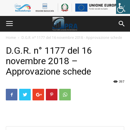
Skip
to
content
Home
D.G.R. n° 1177 del 16 novembre 2018 - Approvazione schede
D.G.R. n° 1177 del 16
novembre 2018 –
Approvazione schede
397