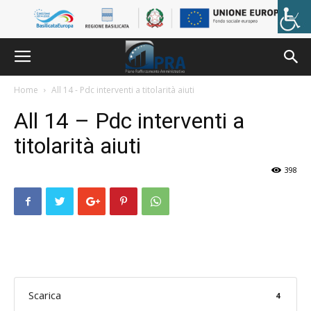
Skip
to
content
Home
All 14 - Pdc interventi a titolarità aiuti
All 14 – Pdc interventi a
titolarità aiuti
398
Scarica
4