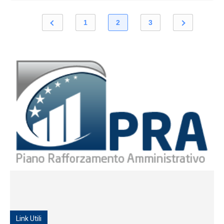
1
2
3
Link Utili