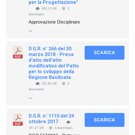
per la Progettazione"
633.25 KB
3
downloads
Approvazione Disciplinare
...
D.G.R. n° 266 del 30
SCARICA
marzo 2018 - Presa
d'atto dell'atto
modificativo del Patto
per lo sviluppo della
Regione Basilicata
523.60 KB
3
downloads
...
D.G.R. n° 1110 del 24
SCARICA
ottobre 2017
181.21 KB
4 downloads